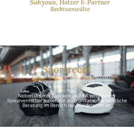
Sahyoun, Holzer & Partner
Rechtsanwälte
Sportrecht
Wir begleiten Sie sicher durch Ihre rechtlichen
Angelegenheiten im Sport.
Neben unserer Tätigkeit als FIFA zertifizierter
Spielevermittler bieten wir auch umfassende rechtliche
Beratung im Bereich des Pferderechts an.