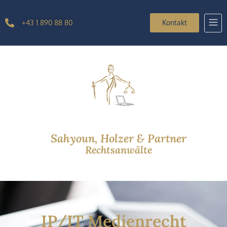
+43 1 890 88 80
Kontakt
Sahyoun, Holzer & Partner
Rechtsanwälte
IP/IT Medienrecht